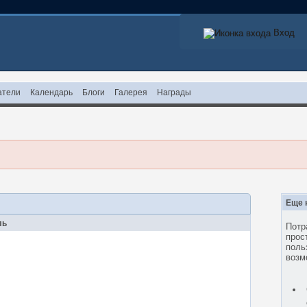
Вход
Вход
атели
Календарь
Блоги
Галерея
Награды
Еще 
ль
Потр
прос
поль
возм