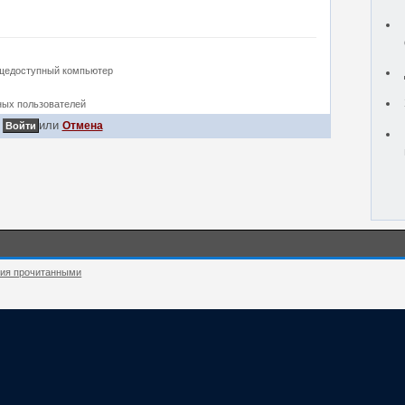
бщедоступный компьютер
ных пользователей
или
Отмена
ния прочитанными