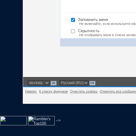
Запомнить меня
Не включайте, если используете о
Скрытность
Не отображать меня в списке актив
Наверх
К списку форумов
Очистить cookies
Отметить все сообще
-->