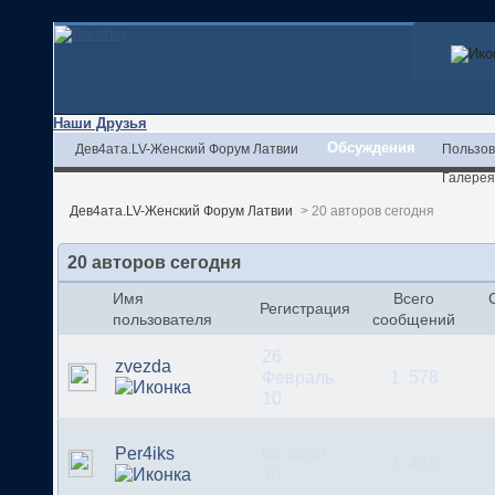
Наши Друзья
Обсуждения
Дев4ата.LV-Женский Форум Латвии
Пользов
Галерея
Дев4ата.LV-Женский Форум Латвии
>
20 авторов сегодня
20 авторов сегодня
Имя
Всего
Регистрация
пользователя
сообщений
26
zvezda
Февраль
1 578
10
Per4iks
06 Март
1 455
10