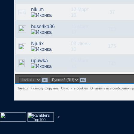
niki.m
12 Март
37
10
buse4ka86
15 Март
783
10
Njurix
08 Июнь
175
10
upuwka
05 Март
735
10
Наверх
К списку форумов
Очистить cookies
Отметить все сообщения п
-->