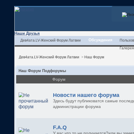
Наши Друзья
Обсуждения
Дев4ата.LV-Женский Форум Латвии
Пользов
Галерея
Дев4ата.LV-Женский Форум Латвии
>
Наш Форум
Наш Форум Подфорумы
Форум
Новости нашего форума
Здесь будут публиковатся самые послед
администрации форума
F.A.Q
У вас что то не получается?или вы заме