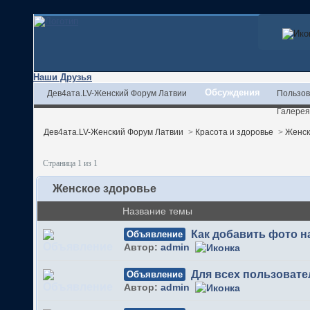
Наши Друзья
Обсуждения
Дев4ата.LV-Женский Форум Латвии
Пользов
Галерея
Дев4ата.LV-Женский Форум Латвии
>
Красота и здоровье
>
Женск
Страница 1 из 1
Женское здоровье
Название темы
Как добавить фото 
Объявление
Автор:
admin
Для всех пользовате
Объявление
Автор:
admin