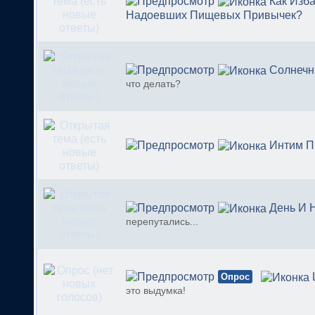
Как Изб
Надоевших Пищевых Привычек?
Солнечн
что делать?
Интим П
День И 
перепутались...
Опрос
это выдумка!