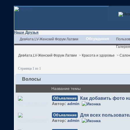
Наши Друзья
Обсуждения
Дев4ата.LV-Женский Форум Латвии
Пользов
Галерея
Дев4ата.LV-Женский Форум Латвии
>
Красота и здоровье
>
Салон
Страница 1 из 1
Волосы
Название темы
Как добавить фото 
Объявление
Автор:
admin
Для всех пользовате
Объявление
Автор:
admin