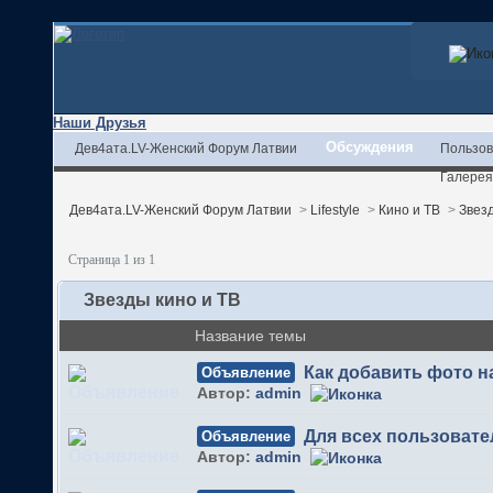
Наши Друзья
Обсуждения
Дев4ата.LV-Женский Форум Латвии
Пользов
Галерея
Дев4ата.LV-Женский Форум Латвии
>
Lifestyle
>
Кино и ТВ
>
Звезд
Страница 1 из 1
Звезды кино и ТВ
Название темы
Как добавить фото 
Объявление
Автор:
admin
Для всех пользовате
Объявление
Автор:
admin