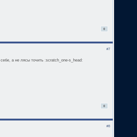
0
#7
ебе, а не лясы точить :scratch_one-s_head:
0
#8