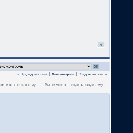
0
← Предыдущая тема
Фейс-контроль
Следующая тема →
жете ответить в тему
Вы не можете создать новую тему