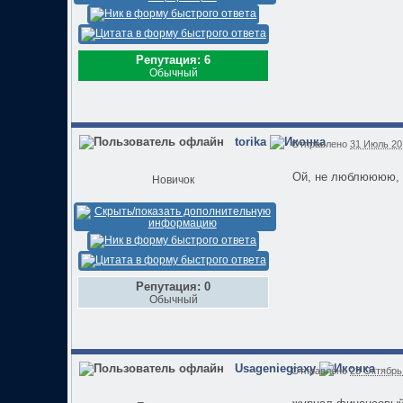
Репутация: 6
Обычный
torika
Отправлено
31 Июль 201
Ой, не люблюююю, к
Новичок
Репутация: 0
Обычный
Usageniegiaxy
Отправлено
23 Октябрь 