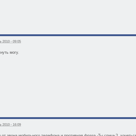
 2010 - 09:05
кнуть могу.
 2010 - 16:09
 от звона мобильного телефона и противная фраза -Ты спишь? ,хочетьс