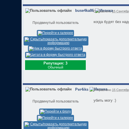
buse4ka86
Отправлено
15 Сентябрь
когда будят без надо
Продвинутый пользователь
Репутация: 3
Обычный
Per4iks
Отправлено
15 Сентябрь
убить могу :)
Продвинутый пользователь