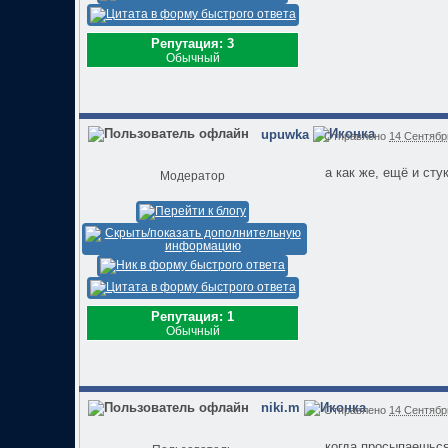
Репутация: 3
Обычный
upuwka
Отправлено
14 Сентябрь
а как же, ещё и сту
Модератор
Репутация: 1
Обычный
niki.m
Отправлено
14 Сентябрь
когда просыпаешься