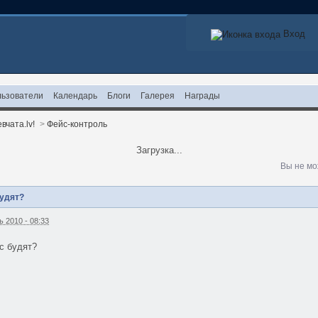
Вход
ьзователи
Календарь
Блоги
Галерея
Награды
вчата.lv!
>
Фейс-контроль
Загрузка...
Вы не мо
будят?
 2010 - 08:33
ас будят?