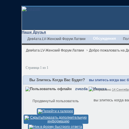
Наши Друзья
Обсуждения
Дев4ата.LV-Женский Форум Латвии
Пол
Дев4ата.LV-Женский Форум Латвии
>
Добро пожаловать на Де
Страница 1 из 1
Вы Злитесь Когда Вас Будят?
вы злитесь когда вас 
zvezda
Отправлено
14 Сентябрь
вы злитесь когда в
Продвинутый пользователь