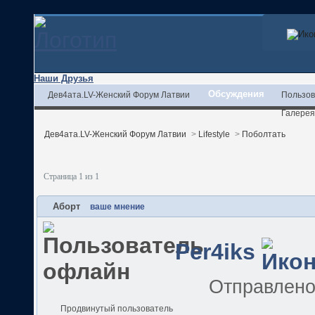
Наши Друзья
Обсуждения
Дев4ата.LV-Женский Форум Латвии
Пользов
Галерея
Дев4ата.LV-Женский Форум Латвии
>
Lifestyle
>
Поболтать
Страница 1 из 1
Аборт
ваше мнение
Per4iks
Отправлен
Продвинутый пользователь