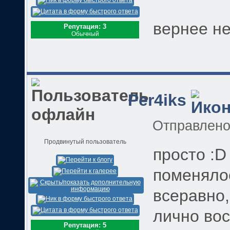
вернее не
Репутация: 3
Обычный
Per4iks
Отправлен
Продвинутый пользователь
просто :D
поменяло
всеравно,
лично вос
Репутация: 5