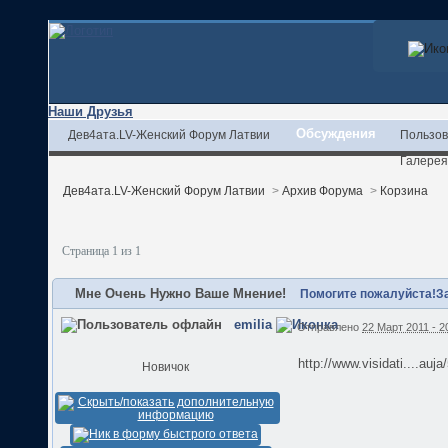
Наши Друзья
Обсуждения
Дев4ата.LV-Женский Форум Латвии
Пользов
Галерея
Дев4ата.LV-Женский Форум Латвии
>
Архив Форума
>
Корзина
Страница 1 из 1
Мне Очень Нужно Ваше Мнение!
Помогите пожалуйста!За
emilia
Отправлено
22 Март 2011 - 2
http://www.visidati....au
Новичок