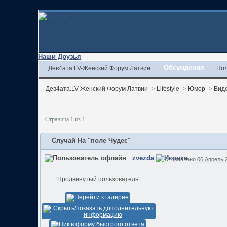
Наши Друзья
Обсуждения
Дев4ата.LV-Женский Форум Латвии
Пол
Дев4ата.LV-Женский Форум Латвии
>
Lifestyle
>
Юмор
>
Вид
Страница 1 из 1
Случай На "поле Чудес"
zvezda
Отправлено
06 Апрель 2
Продвинутый пользователь