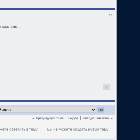
#4
марально...
0
← Предыдущая тема
Видео
Следующая тема →
жете ответить в тему
Вы не можете создать новую тему