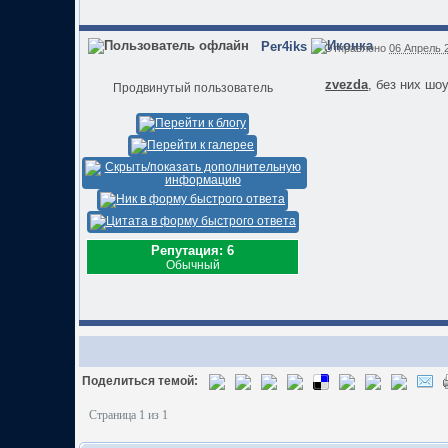
Per4iks
Отправлено
06 Апрель 2
zvezda
, без них шо
Продвинутый пользователь
Репутация: 6
Обычный
Поделиться темой:
Страница 1 из 1