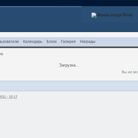
Вход
ьзователи
Календарь
Блоги
Галерея
Награды
ео
Загрузка...
Вы не мо
011 - 15:17