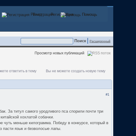
Регистрация
Вход
Регистрация
Помощь
Помощь
Расширенный
Просмотр новых публикаций
жете ответить в тему
Вы не можете создать новую тему
#1
ак. За титул самого уродливого пса спорили почти три
китайской хохлатой собачки.
ое чуть меньше килограмма. Победу в конкурсе, который в
з пасти язык и безволосые лапы.