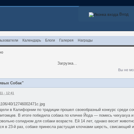
Вход
ьзователи
Календарь
Блоги
Галерея
Награды
но
Загрузка...
Вы не мо
ивых Собак"
1 - 12:41
u/1106/40/12746002471c.jpg
дели в Калифорнии по традиции прошел своеобразный конкурс среди соб
итомцев. В итоге победила собака по кличке Йода — помесь чихуахуа и 
овольно солидном для собаки возрасте. Ей 14 лет, однако весит животн
ся в 23-й раз, собаке принесла растущая клочками шерсть, свисающий и