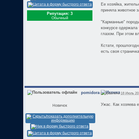
Ее хозяйка, житель
приняла животное з
Репутация: 3
Обычный
"Карманные" породы
конкурсе одержала 
глазом. При этом в
Кстати, прошлогодн
есть своя страничка
pomidora
Отправлено
18 Июль 201
Ужас. Как хозяева е
Новичок