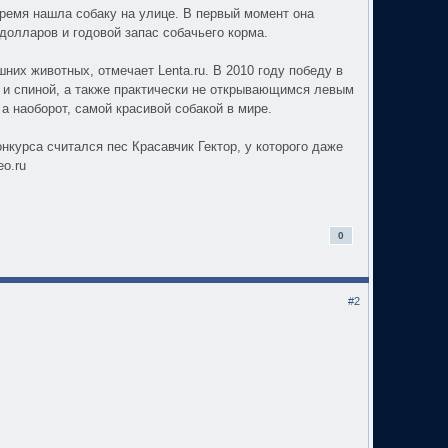
ремя нашла собаку на улице. В первый момент она
долларов и годовой запас собачьего корма.
их животных, отмечает Lenta.ru. В 2010 году победу в
 и спиной, а также практически не открывающимся левым
а наоборот, самой красивой собакой в мире.
курса считался пес Красавчик Гектор, у которого даже
eo.ru
0
#2