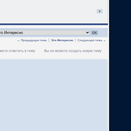
0
← Предыдущая тема
Это Интересно
Следующая тема →
жете ответить в тему
Вы не можете создать новую тему