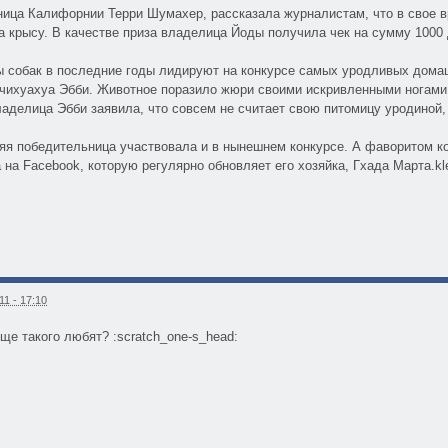
ница Калифорнии Терри Шумахер, рассказала журналистам, что в свое в
а крысу. В качестве приза владелица Йоды получила чек на сумму 1000 
 собак в последние годы лидируют на конкурсе самых уродливых домашн
чихуахуа Эбби. Животное поразило жюри своими искривленными ногами
ладелица Эбби заявила, что совсем не считает свою питомицу уродиной, 
яя победительница участвовала и в нынешнем конкурсе. А фаворитом кон
 на Facebook, которую регулярно обновляет его хозяйка, Гхада Марта.kl
1 - 17:10
ще такого любят? :scratch_one-s_head: