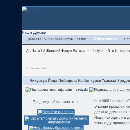
Наши Друзья
Обсуждения
Дев4ата.LV-Женский Форум Латвии
Пол
Дев4ата.LV-Женский Форум Латвии
>
Lifestyle
>
Это Интерес
Страница 1 из 1
Чихуахуа Йода Победила На Конкурсе "самых Уродл
zvezda
Отправлено
27 Июнь 201
http://i081.radikal.r
Продвинутый пользователь
В конце прошлой не
десятка домашних п
Йода находится в д
этом году проводил