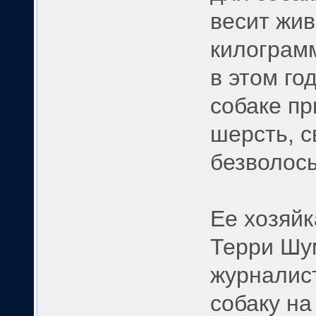
весит жи
килограмм
в этом го
собаке п
шерсть, с
безволос
Ее хозяй
Терри Шу
журналист
собаку на