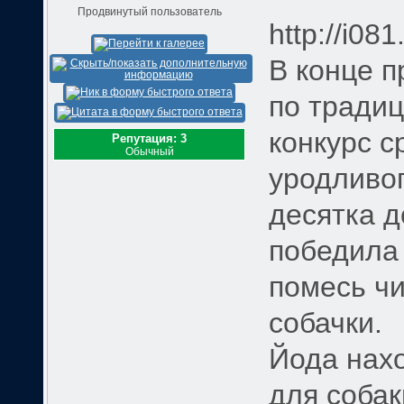
Продвинутый пользователь
http://i08
В конце 
по тради
конкурс с
Репутация: 3
Обычный
уродливог
десятка д
победила
помесь чи
собачки.
Йода нах
для собак