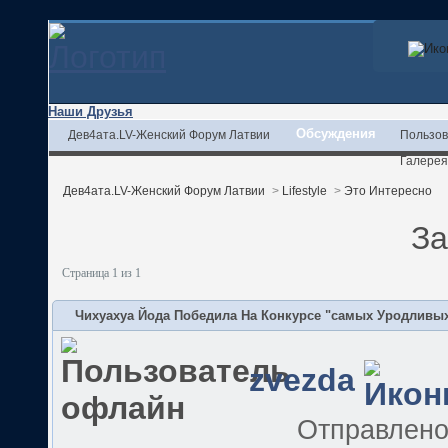
Наши Друзья
Обсуждения
Дев4ата.LV-Женский Форум Латвии
Пользов
Галерея
Дев4ата.LV-Женский Форум Латвии
>
Lifestyle
>
Это Интересно
За
Страница 1 из 1
Чихуахуа Йода Победила На Конкурсе "самых Уродливы
zvezda
Отправлен