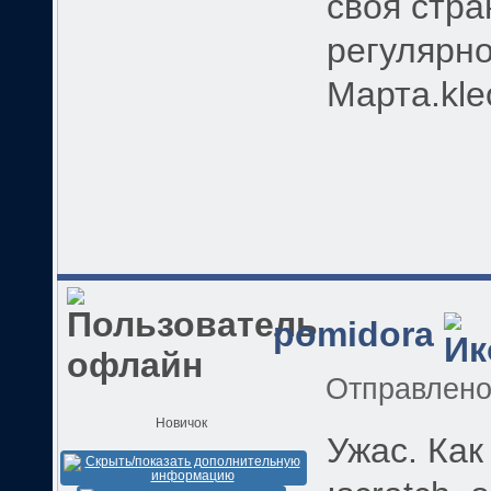
своя стра
регулярно
Марта.kle
pomidora
Отправлен
Новичок
Ужас. Как