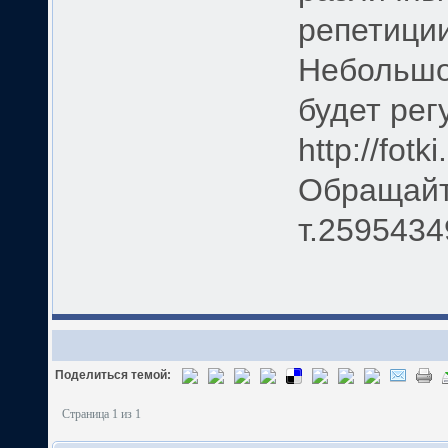
репетиции
Небольшо
будет рег
http://fotk
Обращайт
т.25954349
Поделиться темой:
Страница 1 из 1