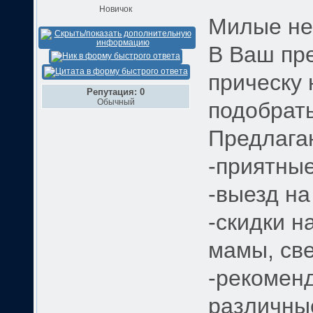
Новичок
Милые не
В Ваш пр
прическу 
Репутация: 0
Обычный
подобрать
Предлага
-приятные
-выезд на
-скидки н
мамы, све
-рекоменд
различны