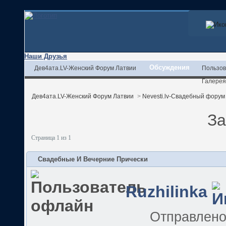
Наши Друзья
Обсуждения
Дев4ата.LV-Женский Форум Латвии
Пользов
Галерея
Дев4ата.LV-Женский Форум Латвии
>
Nevesti.lv-Свадебный форум
За
Страница 1 из 1
Свадебные И Вечерние Прически
Ruzhilinka
Отправлен