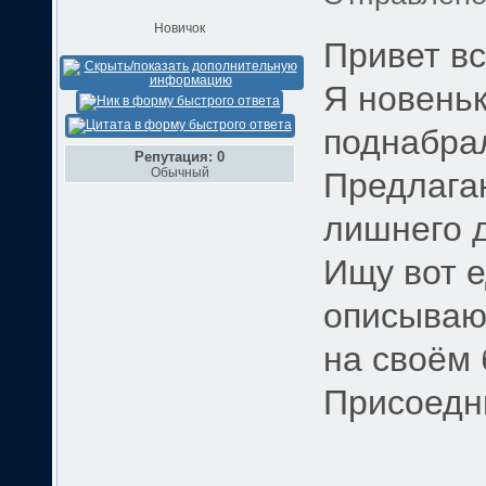
Новичок
Привет вс
Я новеньк
поднабрал
Репутация: 0
Обычный
Предлагаю
лишнего д
Ищу вот 
описываю 
на своём 
Присоедни