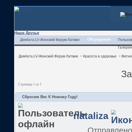
Наши Друзья
Обсуждения
Дев4ата.LV-Женский Форум Латвии
Пользов
Галерея
Дев4ата.LV-Женский Форум Латвии
>
Красота и здоровье
>
Фитне
За
Страница 1 из 1
Сбросим Вес К Новому Году!
nataliza
Отправлен