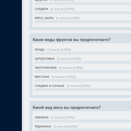
(0 голосов [0.00%])
сладкое
(0 голосов [0.00%])
мясо, рыба
(0 голосов [0.00%])
Какие виды фруктов вы предпочитаете?
ягоды
(0 голосов [0.00%])
цитрусовые
(0 голосов [0.00%])
экзотические
(0 голосов [0.00%])
местные
(0 голосов [0.00%])
сладкие и сочные
(0 голосов [0.00%])
Какой вид мяса вы предпочитаете?
свинина
(0 голосов [0.00%])
баранина
(0 голосов [0.00%])