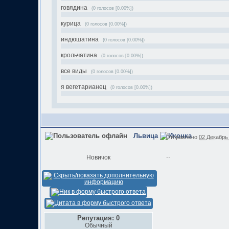
говядина
(0 голосов [0.00%])
курица
(0 голосов [0.00%])
индюшатина
(0 голосов [0.00%])
крольчатина
(0 голосов [0.00%])
все виды
(0 голосов [0.00%])
я вегетарианец
(0 голосов [0.00%])
Львица
Отправлено
02 Декабрь 
..
Новичок
Репутация: 0
Обычный