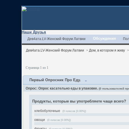
Наши Друзья
Обсуждения
Дев4ата.LV-Женский Форум Латвии
Пол
Дев4ата.LV-Женский Форум Латвии
>
Дом, в котором я живу
Страница 1 из 1
Первый Опросник Про Еду.
..
Опрос: Опрос касательно еды в упаковке.
(0 пользователей пр
Продукты, которые вы употребляете чаще всего?
хлебобулочные
(0 голосов [0.00%])
овощи
(0 голосов [0.00%])
фрукты