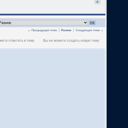
0
← Предыдущая тема
Разное
Следующая тема →
жете ответить в тему
Вы не можете создать новую тему