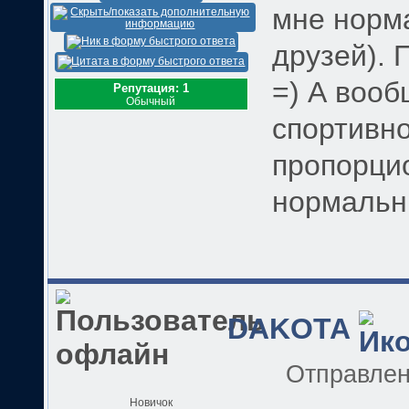
мне норм
друзей). 
=) А вооб
Репутация: 1
Обычный
спортивно
пропорци
нормальн
DAKOTA
Отправле
Новичок