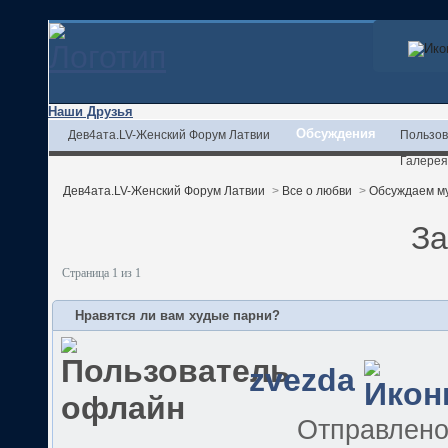
Наши Друзья
Обсуждения
Дев4ата.LV-Женский Форум Латвии
Пользов
Галерея
Дев4ата.LV-Женский Форум Латвии
>
Все о любви
>
Обсуждаем м
За
Страница 1 из 1
Нравятся ли вам худые парни?
zvezda
Отправлен