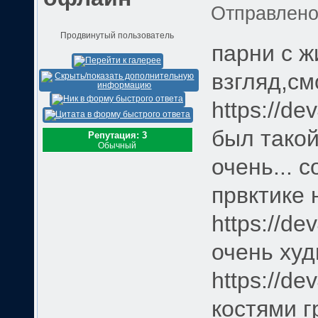
Отправлен
Продвинутый пользователь
парни с ж
взгляд,см
https://de
был такой
Репутация: 3
Обычный
очень... 
првктике 
https://de
очень ху
https://de
костями г