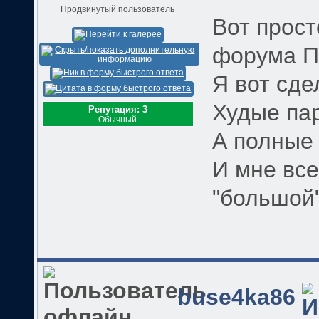
Продвинутый пользователь
Вот прост
форума П
Я вот сде
Худые пар
Репутация: 3
Обычный
А полные 
И мне все
"большой
buse4ka86