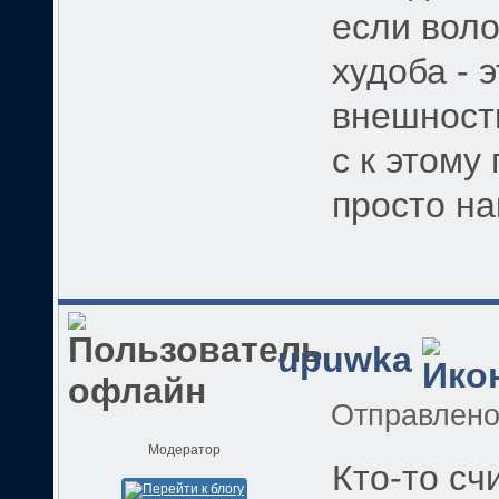
если воло
худоба - 
внешности
с к этому
просто на
upuwka
Отправлен
Модератор
Кто-то сч