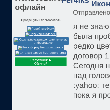
Per4iks
Отправлен
Продвинутый пользователь
я не знаю
была про
редко цве
договор 1
Репутация: 6
Сегодня н
Обычный
над голов
:yahoo: т
пока я про