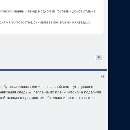
ический ванный вечер в одном из гостевых домов отдыха.
дня на 90-то гостей, снимали замок, муж ей на свадьбу
0
#9
адьбу организовывали и все за свой счет- угащения в
анизация свадьбы легла на их плечи :wacko: а подарили
ой тканью с орнаментом, 2 кольца и лента- красатень...