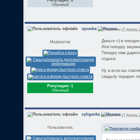
Репутация: 0
Обычный
upuwka
Отправлено
27 Апрель 2
Деньги =) в поездке
Модератор
Или поездку загран
Поездку нам дарили
отдыха.
Ну а если вы совсем
свадьбу подарил лек
Репутация: 1
Обычный
xyliganka
Отправлено
27 Апрель 2
Пользователь