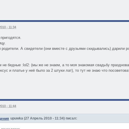
010 - 11:34
 пригодятся.
ицу.
 родители. А свидетели (они вместе с друзьями скидывались) дарили р
 не бедные :lol2: (мы же не знаем, а то моя знакомая свадьбу празднова
сус и платье у неё было за 2 штуки лат), то тут не знаю что посоветова
010 - 11:44
upuwka (27 Апрель 2010 - 11:34) писал: