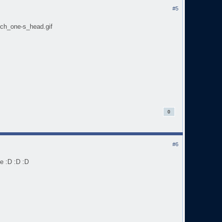
#5
tch_one-s_head.gif
0
#6
 :D :D :D