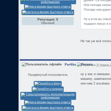
Деньги =) в поездк
Или поездку загран
Поездку нам дарил
Ну а если вы совсе
Репутация: 0
Обычный
подарил лексус и п
Не так уж всё плохо,
Per4iks
Отправлено
27 Апрель 2
ну у вас и замашки.
Продвинутый пользователь
машину, шампанское
они нам 2 альбома-