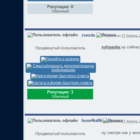
Репутация: 0
Обычный
zvezda
Отправлено
27 Апрель 2
xyliganka
,ну сейча
Продвинутый пользователь
Репутация: 3
Обычный
buse4ka86
Отправлено
27 Апрель 2
ну смотря как у мол
Продвинутый пользователь