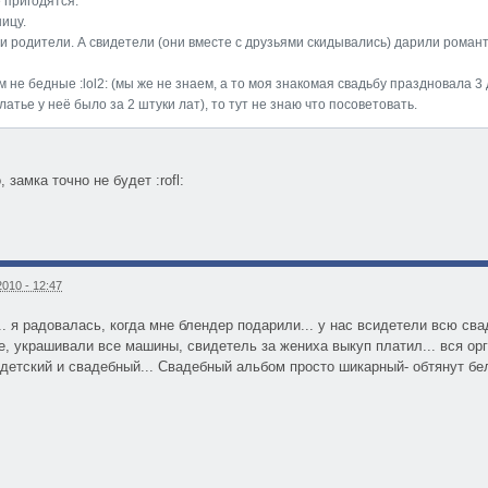
е пригодятся.
ицу.
и родители. А свидетели (они вместе с друзьями скидывались) дарили романт
м не бедные :lol2: (мы же не знаем, а то моя знакомая свадьбу праздновала 3 
латье у неё было за 2 штуки лат), то тут не знаю что посоветовать.
 замка точно не будет :rofl:
010 - 12:47
.. я радовалась, когда мне блендер подарили... у нас всидетели всю св
, украшивали все машины, свидетель за жениха выкуп платил... вся орг
 детский и свадебный... Свадебный альбом просто шикарный- обтянут бел