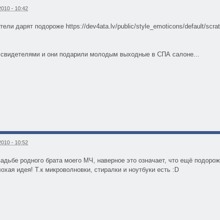
010 - 10:42
ели дарят подороже https://dev4ata.lv/public/style_emoticons/default/scra
 свидетелями и они подарили молодым выходные в СПА салоне...
010 - 10:52
адьбе родного брата моего МЧ, наверное это означает, что ещё подороже
охая идея! Т.к микроволновки, стиралки и ноутбуки есть :D