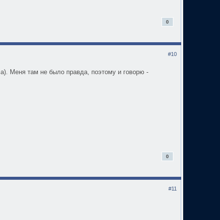
0
#10
ла). Меня там не было правда, поэтому и говорю -
0
#11