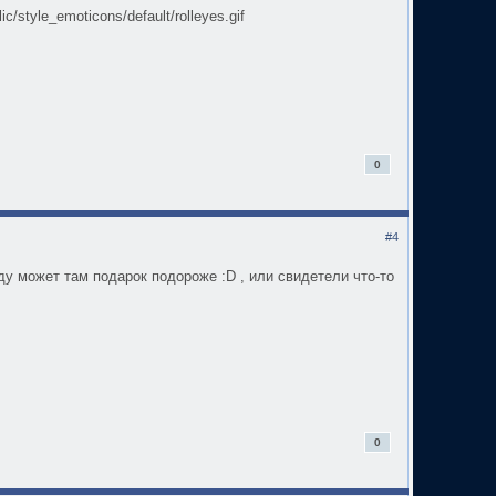
/style_emoticons/default/rolleyes.gif
0
#4
иду может там подарок подороже :D , или свидетели что-то
0