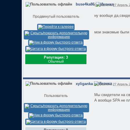
buse4ka86
Отправлено
27 Апрель 2
ну вообще да,свидет
Продвинутый пользователь
мои знакомые были
Репутация: 3
Обычный
xyliganka
Отправлено
27 Апрель 2
Мы свидетели на св
Пользователь
А вообще SPA не пл