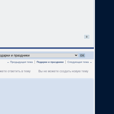
0
← Предыдущая тема
Подарки и праздники
Следующая тема →
жете ответить в тему
Вы не можете создать новую тему