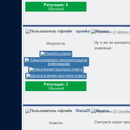
Репутация: 6
Обычный
upuwka
Отправлено
27 Апрель 2
Ну я же не виновата
Модератор
знакомые.
Репутация: 1
Обычный
Diana25
Отправлено
03 Сентябрь
Смотрите какая пре
Новичок