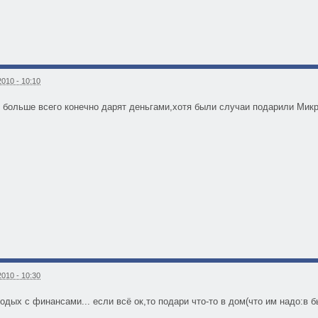
010 - 10:10
с больше всего конечно дарят деньгами,хотя были случаи подарили Микр
010 - 10:30
одых с финансами... если всё ок,то подари что-то в дом(что им надо:в бы