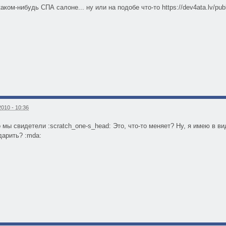
ом-нибудь СПА салоне... ну или на подобе что-то https://dev4ata.lv/public
010 - 10:36
 мы свидетели :scratch_one-s_head: Это, что-то меняет? Ну, я имею в в
дарить? :mda: