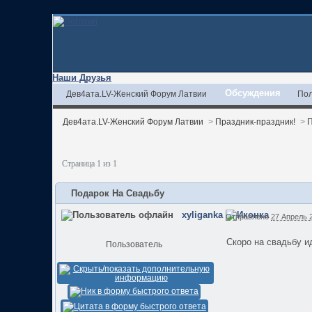
Наши Друзья
Обсуждения
Дев4ата.LV-Женский Форум Латвии
Пол
Дев4ата.LV-Женский Форум Латвии
>
Праздник-праздник!
>
П
Страница 1 из 1
Подарок На Свадьбу
xyliganka
Отправлено
27 Апрель 2
Скоро на свадьбу ид
Пользователь