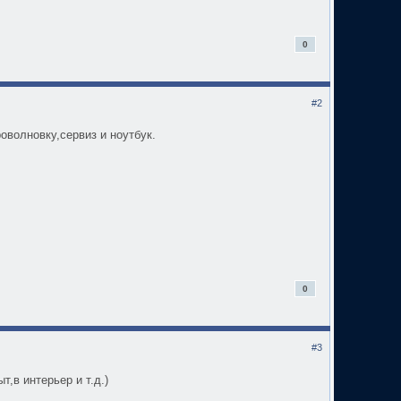
0
#2
оволновку,сервиз и ноутбук.
0
#3
т,в интерьер и т.д.)