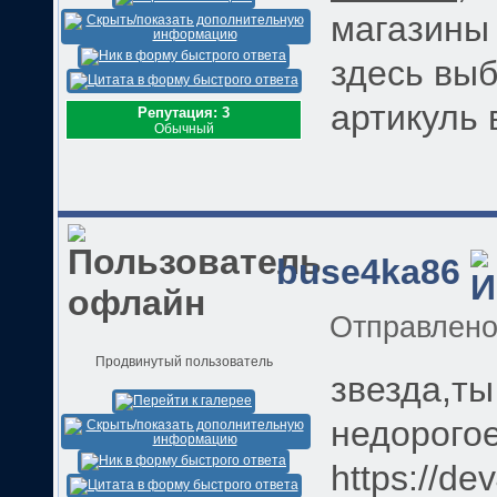
магазины 
здесь вы
артикуль 
Репутация: 3
Обычный
buse4ka86
Отправлен
Продвинутый пользователь
звезда,ты
недорогое
https://de