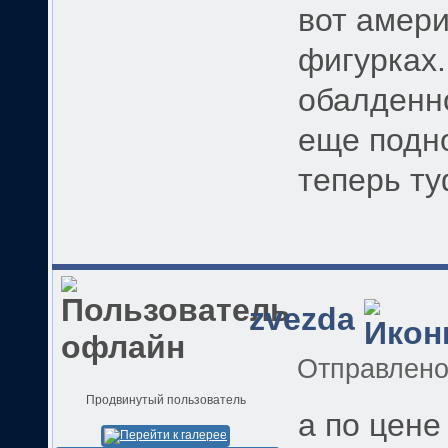
вот амери
фигурках
обалденно
еще подн
теперь ту
zvezda
Отправлен
Продвинутый пользователь
а по цене