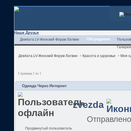
Наши Друзья
Обсуждения
Дев4ата.LV-Женский Форум Латвии
Пользов
Галерея
Дев4ата.LV-Женский Форум Латвии
>
Красота и здоровье
>
Моя о
Страница 1 из 1
Одежда Через Интернет
zvezda
Отправлен
Продвинутый пользователь