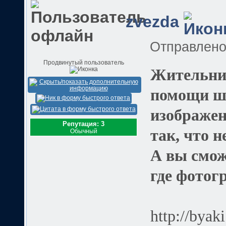
zvezda
Отправлен
Продвинутый пользователь
Жительни
помощи ш
изображен
Репутация: 3
так, что 
Обычный
А вы смож
где фотог
http://byak