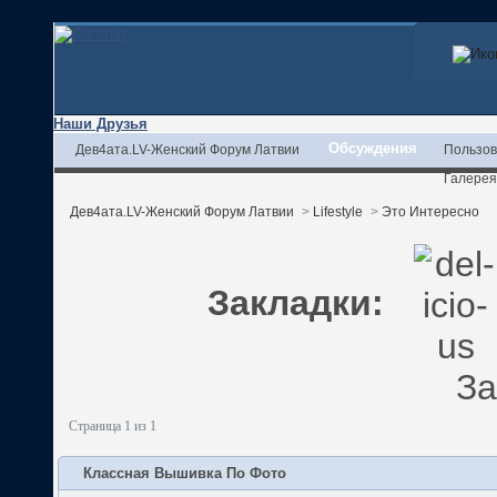
Наши Друзья
Обсуждения
Дев4ата.LV-Женский Форум Латвии
Пользов
Галерея
Дев4ата.LV-Женский Форум Латвии
>
Lifestyle
>
Это Интересно
Закладки:
За
Страница 1 из 1
Классная Вышивка По Фото