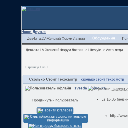
Наши Друзья
Обсуждения
Дев4ата.LV-Женский Форум Латвии
Пол
Дев4ата.LV-Женский Форум Латвии
>
Lifestyle
>
Авто-леди
Страница 1 из 1
Сколько Стоит Техосмотр
сколько стоит техосмотр
zvezda
Отправлено
13 Август 2
Ls 16.35 бензин
Продвинутый пользователь
http://ww