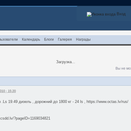
Вход
ьзователи
Календарь
Блоги
Галерея
Награды
Загрузка...
Вы не мо
010 - 15:20
 .Ls 19.49 дизель , дорожний до 1800 кг - 24 ls , https://www.octas.lv/rus/
w.csdd.lv/?pageID=1169034821