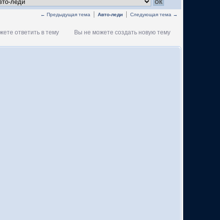
← Предыдущая тема
Авто-леди
Следующая тема →
жете ответить в тему
Вы не можете создать новую тему