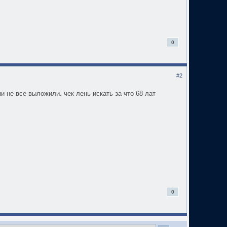
0
#2
и не все выложили. чек лень искать за что 68 лат
0