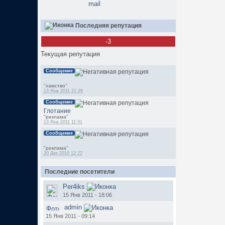
mail
Последняя репутация
-3
Текущая репутация
Сообщение
"хамство"
13 Янв 2011 21:28
Сообщение
Глотание
"реклама"
13 Янв 2011 11:31
Сообщение
"реклама"
20 Дек 2010 12:22
Последние посетители
Per4iks
15 Янв 2011 - 18:06
admin
15 Янв 2011 - 09:14