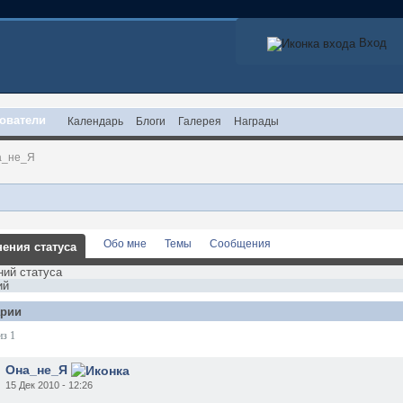
Вход
ователи
Календарь
Блоги
Галерея
Награды
а_не_Я
Обо мне
Темы
Сообщения
ения статуса
ний статуса
ий
рии
из 1
Она_не_Я
15 Дек 2010 - 12:26