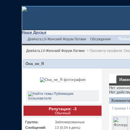
Наши Друзья
Польз
Дев4ата.LV-Женский Форум Латвии
Обсуждения
Дев4ата.LV-Женский Форум Латвии
>
Просмотр профиля: Он
Она_не_Я
Измен
Нет измене
Нет действ
Публикации
пользователя
Коммента
Репутация: -3
Страница 1 
Обычный
Группа:
Заблокированные
Сообщений:
13 (0,04 в день)