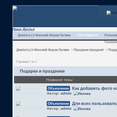
Наши Друзья
Обсуждения
Дев4ата.LV-Женский Форум Латвии
Пользов
Галерея
Дев4ата.LV-Женский Форум Латвии
>
Праздник-праздник!
>
Подар
Страница 1 из 1
Подарки и праздники
Название темы
Как добавить фото 
Объявление
Автор:
admin
Для всех пользовате
Объявление
Автор:
admin