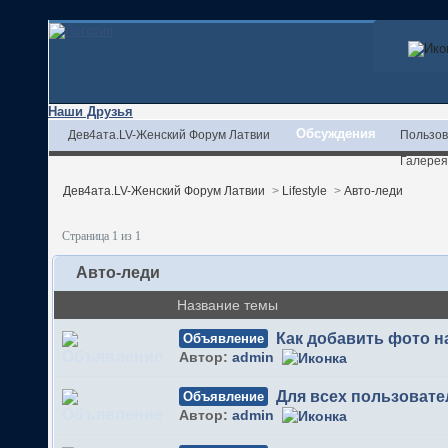
Наши Друзья
Обсуждения
Дев4ата.LV-Женский Форум Латвии
Пользов
Галерея
Дев4ата.LV-Женский Форум Латвии
>
Lifestyle
>
Авто-леди
Страница 1 из 1
Авто-леди
Название темы
Как добавить фото 
Объявление
Автор:
admin
Для всех пользовате
Объявление
Автор:
admin