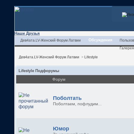
Наши Друзья
Обсуждения
Дев4ата.LV-Женский Форум Латвии
Пользов
Галерея
Дев4ата.LV-Женский Форум Латвии
>
Lifestyle
Lifestyle Подфорумы
Форум
Поболтать
Поболтаем, пофлудим...
Юмор