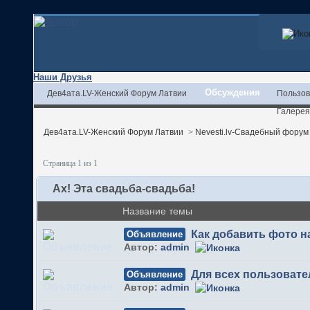
Наши Друзья
Обсуждения
Дев4ата.LV-Женский Форум Латвии
Пользов
Галерея
Дев4ата.LV-Женский Форум Латвии
>
Nevesti.lv-Свадебный форум
Страница 1 из 1
Ах! Эта свадьба-свадьба!
Название темы
Как добавить фото 
Объявление
Автор:
admin
Для всех пользовате
Объявление
Автор:
admin