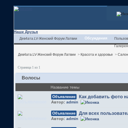
Наши Друзья
Обсуждения
Дев4ата.LV-Женский Форум Латвии
Пользов
Галерея
Дев4ата.LV-Женский Форум Латвии
>
Красота и здоровье
>
Салон
Страница 1 из 1
Волосы
Название темы
Как добавить фото 
Объявление
Автор:
admin
Для всех пользовате
Объявление
Автор:
admin