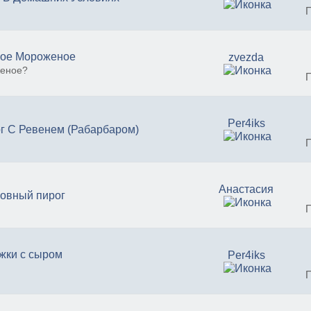
ое Мороженое
zvezda
женое?
Per4iks
г С Ревенем (Рабарбаром)
Анастасия
овный пирог
жки с сыром
Per4iks