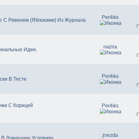
Per4iks
г С Ревенем (Яблоками) Из Журнала
nazira
инальные Идеи.
Per4iks
ски В Тесте
чки С Корицей
Per4iks
zvezda
 В Домашних Условиях