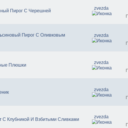
zvezda
ный Пирог С Черешней
ьсиновый Пирог С Оливковым
zvezda
zvezda
ные Плюшки
zvezda
еник
zvezda
т С Клубникой И Взбитыми Сливками