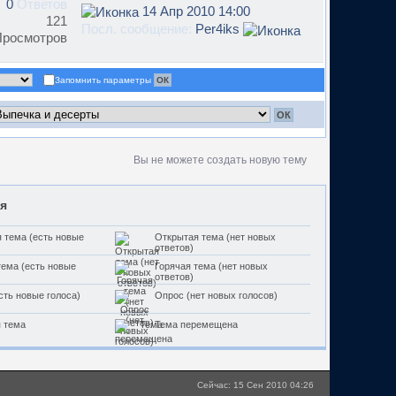
0
Ответов
14 Апр 2010 14:00
121
Посл. сообщение:
Per4iks
Просмотров
Запомнить параметры
Вы не можете создать новую тему
я
 тема (есть новые
Открытая тема (нет новых
ответов)
тема (есть новые
Горячая тема (нет новых
ответов)
сть новые голоса)
Опрос (нет новых голосов)
 тема
Тема перемещена
Сейчас: 15 Сен 2010 04:26