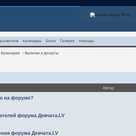
Вход
ьзователи
Календарь
Блоги
Галерея
Награды
>
Кулинария
>
Выпечка и десерты
Автор
то на форуме?
ателей форума Девчата.LV
ения форума Девчата.LV