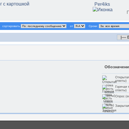
г с картошкой
Per4iks
сортировать
от
Сроки:
Обозначени
Открытая
ответы)
Горячая 
ответы)
Опрос (е
Закрытая