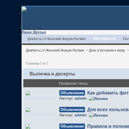
Наши Друзья
Обсуждения
Дев4ата.LV-Женский Форум Латвии
Пол
Дев4ата.LV-Женский Форум Латвии
>
Дом, в котором я живу
Страница 1 из 1
Выпечка и десерты
Название темы
Как добавить фо
Объявление
Автор:
admin
Для всех пользов
Объявление
Автор:
admin
Правила и полож
Объявление