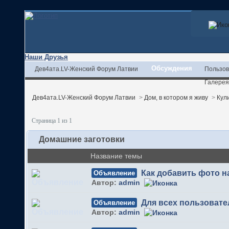
Наши Друзья
Обсуждения
Дев4ата.LV-Женский Форум Латвии
Пользов
Галерея
Дев4ата.LV-Женский Форум Латвии
>
Дом, в котором я живу
>
Кул
Страница 1 из 1
Домашние заготовки
Название темы
Как добавить фото 
Объявление
Автор:
admin
Для всех пользовате
Объявление
Автор:
admin