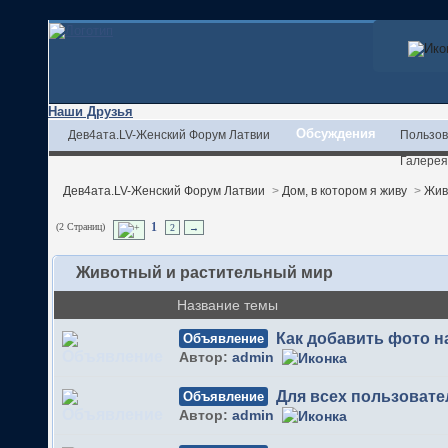
Наши Друзья
Обсуждения
Дев4ата.LV-Женский Форум Латвии
Пользов
Галерея
Дев4ата.LV-Женский Форум Латвии
>
Дом, в котором я живу
>
Жив
(2 Страниц)
1
2
→
Животный и растительный мир
Название темы
Как добавить фото 
Объявление
Автор:
admin
Для всех пользовате
Объявление
Автор:
admin