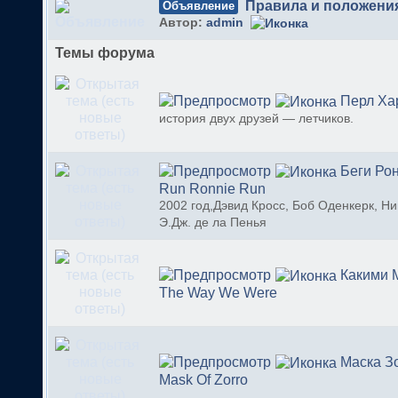
Правила и положени
Объявление
Автор:
admin
Темы форума
Перл Ха
история двух друзей — летчиков.
Беги Рон
Run Ronnie Run
2002 год,Дэвид Кросс, Боб Оденкерк, Ни
Э.Дж. де ла Пенья
Какими 
The Way We Were
Маска Зо
Mask Of Zorro