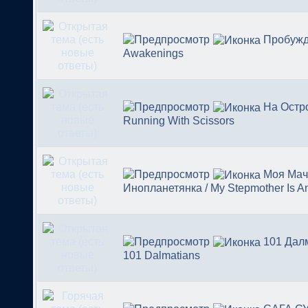
Пробужд
Awakenings
На Остро
Running With Scissors
Моя Мач
Инопланетянка / My Stepmother Is An
101 Дал
101 Dalmatians