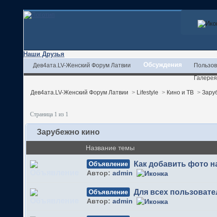
Наши Друзья
Обсуждения
Дев4ата.LV-Женский Форум Латвии
Пользов
Галерея
Дев4ата.LV-Женский Форум Латвии
>
Lifestyle
>
Кино и ТВ
>
Зару
Страница 1 из 1
Зарубежно кино
Название темы
Как добавить фото 
Объявление
Автор:
admin
Для всех пользовате
Объявление
Автор:
admin