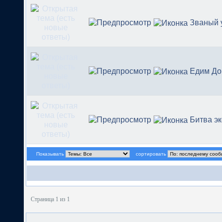
Званый 
Едим До
Битва э
Показывать
сортировать
Страница 1 из 1