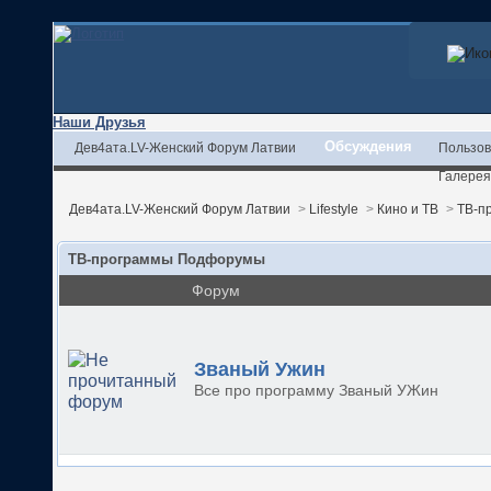
Наши Друзья
Обсуждения
Дев4ата.LV-Женский Форум Латвии
Пользов
Галерея
Дев4ата.LV-Женский Форум Латвии
>
Lifestyle
>
Кино и ТВ
>
ТВ-п
ТВ-программы Подфорумы
Форум
Званый Ужин
Все про программу Званый УЖин