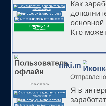
Как зараб
дополнит
основной..
Репутация: 3
Обычный
Кто може
niki.m
Отправлен
Пользователь
Я в интер
заработат