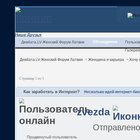
Наши Друзья
Обсуждения
Дев4ата.LV-Женский Форум Латвии
Пользов
Галерея
Дев4ата.LV-Женский Форум Латвии
>
Женщина и карьера
>
Хочу 
Страница 1 из 1
Как заработать в Интернет?
Несколько идей интернет-биз
zvezda
Отправлен
Продвинутый пользователь