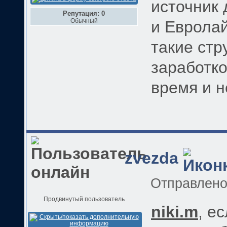
источник 
Репутация: 0
Обычный
и Еврола
такие стр
заработко
время и н
zvezda
Отправлен
Продвинутый пользователь
niki.m
, е