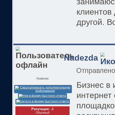
занимаюс
клиентов 
другой. В
Nadezda
Отправлен
Новичок
Бизнес в 
интернет 
площадко
Репутация: -1
Обычный