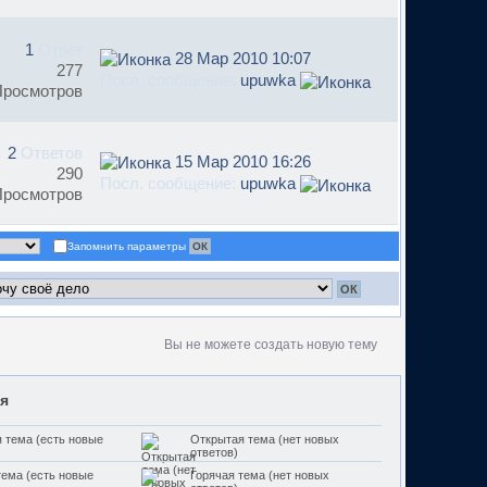
1
Ответ
28 Мар 2010 10:07
277
Посл. сообщение:
upuwka
Просмотров
2
Ответов
15 Мар 2010 16:26
290
Посл. сообщение:
upuwka
Просмотров
Запомнить параметры
Вы не можете создать новую тему
я
 тема (есть новые
Открытая тема (нет новых
ответов)
тема (есть новые
Горячая тема (нет новых