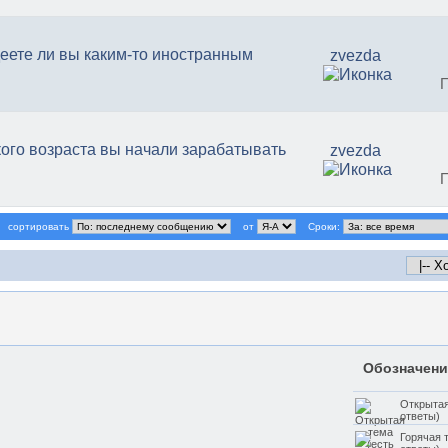
еете ли вы каким-то иностранным
zvezda
кого возраста вы начали зарабатывать
zvezda
сортировать
от
Сроки:
Обозначени
Открытая
ответы)
Горячая 