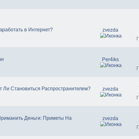
заработать в Интернет?
zvezda
ан
Per4iks
т Ли Становиться Распространителем?
zvezda
Приманить Деньги: Приметы На
zvezda