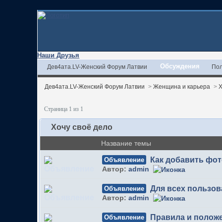
Наши Друзья
Обсуждения
Дев4ата.LV-Женский Форум Латвии
Пол
Дев4ата.LV-Женский Форум Латвии
>
Женщина и карьера
>
Х
Страница 1 из 1
Хочу своё дело
Название темы
Как добавить фо
Объявление
Автор:
admin
Для всех пользов
Объявление
Автор:
admin
Правила и полож
Объявление