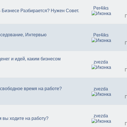
Per4iks
В Бизнесе Разбирается? Нужен Совет.
седование, Интервью
Per4iks
денег и идей, каким бизнесом
zvezda
 свободное время на работе?
zvezda
zvezda
м вы ходите на работу?