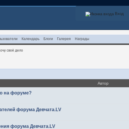
Вход
ьзователи
Календарь
Блоги
Галерея
Награды
очу своё дело
Автор
то на форуме?
ателей форума Девчата.LV
ения форума Девчата.LV