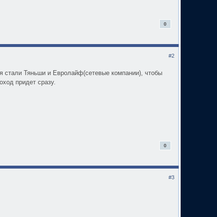
0
#2
ня стали Тяньши и Евролайф(сетевые компании), чтобы
оход придет сразу.
0
#3