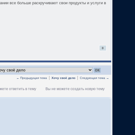
пании все больше раскручивают свои продукты и услуги в
0
← Предыдущая тема
Хочу своё дело
Следующая тема →
жете ответить в тему
Вы не можете создать новую тему