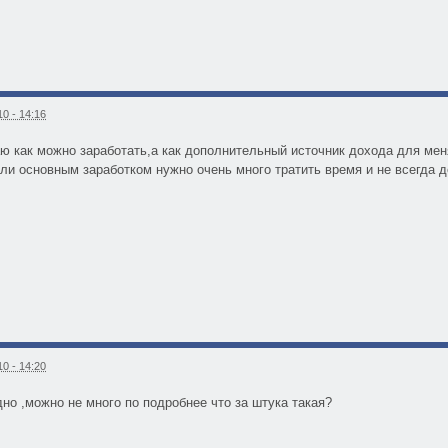
0 - 14:16
аю как можно заработать,а как дополнительный источник дохода для ме
али основным заработком нужно очень много тратить время и не всегда д
0 - 14:20
дно ,можно не много по подробнее что за штука такая?