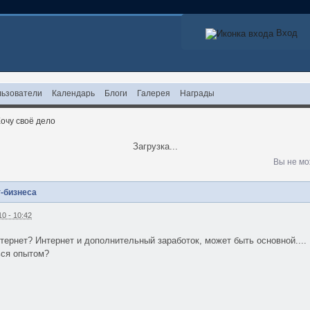
Вход
ьзователи
Календарь
Блоги
Галерея
Награды
очу своё дело
Загрузка...
Вы не мо
т-бизнеса
0 - 10:42
нтернет? Интернет и дополнительный заработок, может быть основной....
ься опытом?