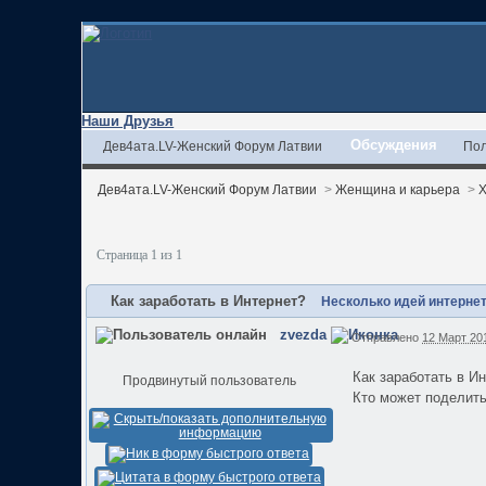
Наши Друзья
Обсуждения
Дев4ата.LV-Женский Форум Латвии
Пол
Дев4ата.LV-Женский Форум Латвии
>
Женщина и карьера
>
Х
Страница 1 из 1
Как заработать в Интернет?
Несколько идей интерне
zvezda
Отправлено
12 Март 201
Как заработать в И
Продвинутый пользователь
Кто может поделит