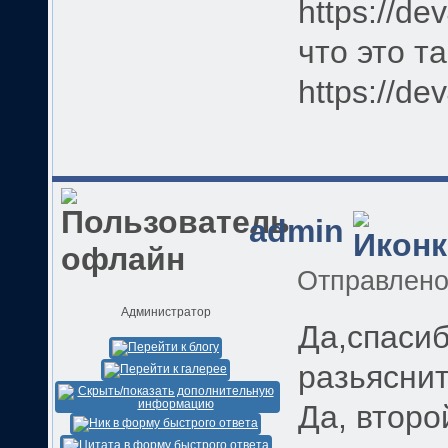
https://de
что это т
https://de
admin
Отправлен
Администратор
Да,спасиб
разьяснит
Да, втор