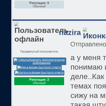
Репутация: 0
Обычный
nazira
Отправлен
Продвинутый пользователь
а у меня т
понимаю и
деле..Как
Репутация: 2
Обычный
темах по
сижу на м
такая шту