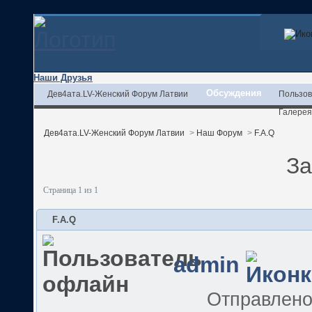
Наши Друзья
Обсуждения
Дев4ата.LV-Женский Форум Латвии
Пользов
Галерея
Дев4ата.LV-Женский Форум Латвии
>
Наш Форум
>
F.A.Q
За
Страница 1 из 1
F.A.Q
admin
Отправлен