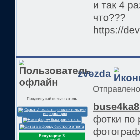
и так 4 ра
что???
https://de
zvezda
Отправлен
Продвинутый пользователь
buse4ka8
фотки по
фотограф
Репутация: 3