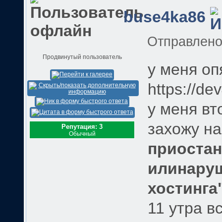
buse4ka86
Отправлен
Продвинутый пользователь
у меня оп
https://de
у меня вт
захожу на
Репутация: 3
Обычный
приостан
илинаруш
хостинга
11 утра в