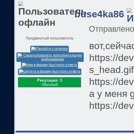
buse4ka86
Отправлен
Продвинутый пользователь
вот,сейча
https://de
s_head.gi
https://de
Репутация: 3
Обычный
а у меня 
https://de