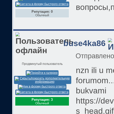
вопросы,
Репутация: 0
Обычный
buse4ka86
Отправлен
Продвинутый пользователь
nzn ili u 
forumom...
bukvami
https://de
Репутация: 3
Обычный
s_head.gif