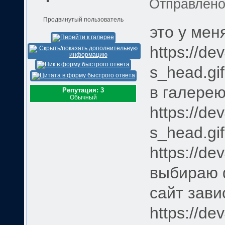
Отправлен
Продвинутый пользователь
это у мен
https://de
s_head.gi
в галерею
Репутация: 3
Обычный
https://de
s_head.gi
https://de
выбираю 
сайт зави
https://de