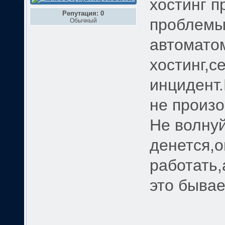
хостинг п
Репутация: 0
проблемы,
Обычный
автоматом
хостинг,с
инцидент.
не произо
Не волну
денется,о
работать,
это бывает