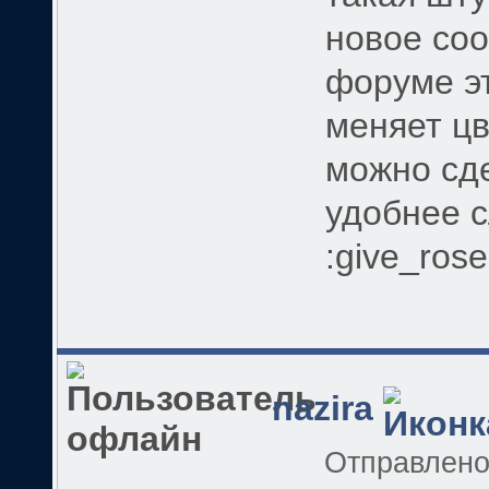
новое соо
форуме э
меняет цв
можно сд
удобнее 
:give_rose
nazira
Отправлен