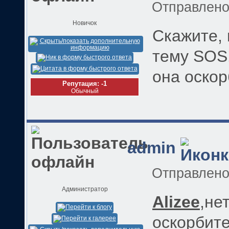
Отправлен
Новичок
Скажите,
тему SOS
она оскор
Репутация: -1
Обычный
admin
Отправлен
Администратор
Alizee
,не
оскорбите