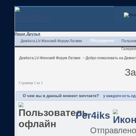
Наши Друзья
Обсуждения
Дев4ата.LV-Женский Форум Латвии
Пользов
Галерея
Дев4ата.LV-Женский Форум Латвии
>
Добро пожаловать на Девчата
За
Страница 1 из 1
О чем вы в данный момент мечтаете?
у каждого есть од
Per4iks
Отправлен