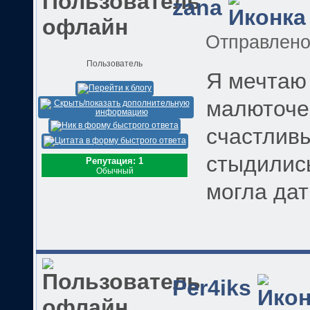
zana
Отправлен
Пользователь
Я мечтаю 
малюточек
счастлив
стыдились
Репутация: 1
Обычный
могла дать
Per4iks