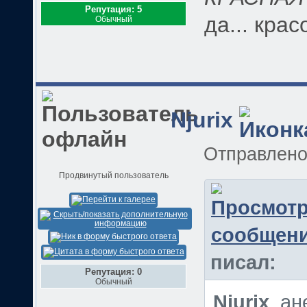
Репутация: 5
да... крас
Обычный
Njurix
Отправлен
Продвинутый пользователь
писал:
Репутация: 0
Обычный
Njurix
, а