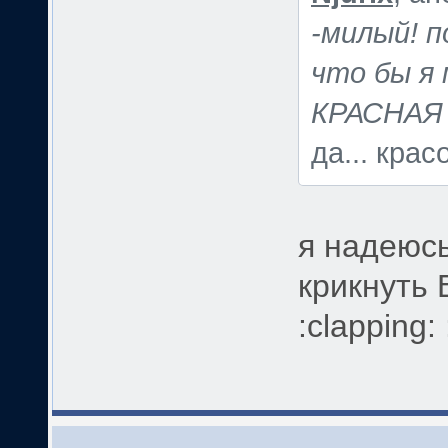
-милый! п
что бы я 
КРАСНАЯ
да... красо
я надеюсь
крикнуть В
:clapping: 