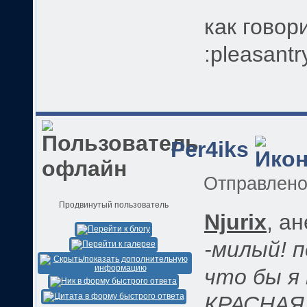
как говор
:pleasantr
Per4iks
Отправлен
Продвинутый пользователь
Njurix
, а
-милый! 
что бы я 
КРАСНАЯ