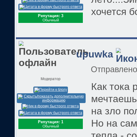
хочется б
Репутация: 3
Обычный
upuwka
Отправлен
Модератор
Как тока 
мечтаешь 
на зло по
Но на сам
Репутация: 1
Обычный
тепла - с