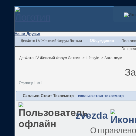
Наши Друзья
Обсуждения
Дев4ата.LV-Женский Форум Латвии
Пользов
Галерея
Дев4ата.LV-Женский Форум Латвии
>
Lifestyle
>
Авто-леди
За
Страница 1 из 1
Сколько Стоит Техосмотр
сколько стоит техосмотр
zvezda
Отправлен