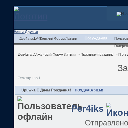
Наши Друзья
Обсуждения
Дев4ата.LV-Женский Форум Латвии
Пользов
Галерея
Дев4ата.LV-Женский Форум Латвии
>
Праздник-праздник!
>
П о з 
За
Страница 1 из 1
Upuwka С Днем Рождения!
ПОЗДРАВЛЯЕМ!
Per4iks
Отправлен