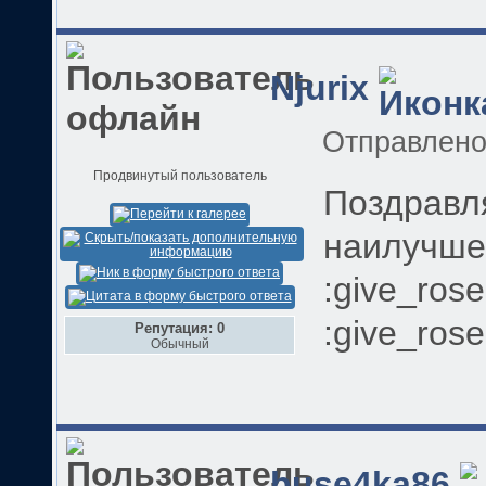
Njurix
Отправлен
Продвинутый пользователь
Поздравл
наилучшего
:give_rose
:give_rose
Репутация: 0
Обычный
buse4ka86