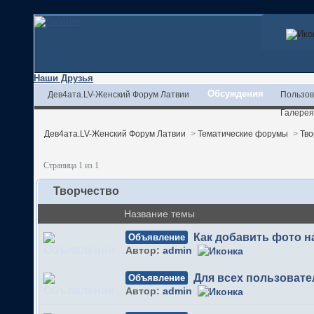
Наши Друзья
Обсуждения
Дев4ата.LV-Женский Форум Латвии
Пользов
Галерея
Дев4ата.LV-Женский Форум Латвии
>
Тематические форумы
>
Тво
Страница 1 из 1
Творчество
Название темы
Как добавить фото 
Объявление
Автор:
admin
Для всех пользовате
Объявление
Автор:
admin