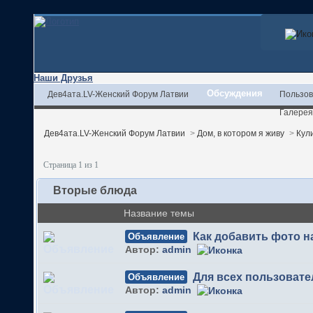
Наши Друзья
Обсуждения
Дев4ата.LV-Женский Форум Латвии
Пользов
Галерея
Дев4ата.LV-Женский Форум Латвии
>
Дом, в котором я живу
>
Кул
Страница 1 из 1
Вторые блюда
Название темы
Как добавить фото 
Объявление
Автор:
admin
Для всех пользовате
Объявление
Автор:
admin