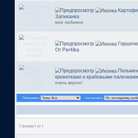
Картофе
Запиканка
моя любимоя
Горшочк
От Per4Ika
Пельмен
креветками и крабовыми палочкам
очень вкусно!
Показывать
сортировать
Страница 1 из 1