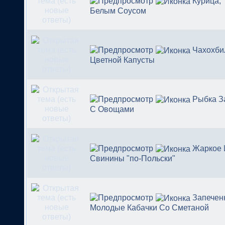
Курица,
Белым Соусом
Чахохби
Цветной Капусты
Рыбка З
С Овощами
Жаркое 
Свинины "по-Польски"
Запечен
Молодые Кабачки Со Сметаной