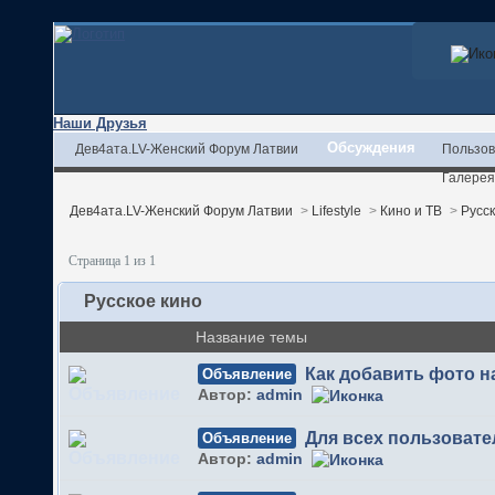
Наши Друзья
Обсуждения
Дев4ата.LV-Женский Форум Латвии
Пользов
Галерея
Дев4ата.LV-Женский Форум Латвии
>
Lifestyle
>
Кино и ТВ
>
Русск
Страница 1 из 1
Русское кино
Название темы
Как добавить фото 
Объявление
Автор:
admin
Для всех пользовате
Объявление
Автор:
admin