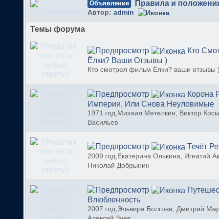
Правила и положени
Объявление
Автор:
admin
Темы форума
Кто Смо
Ёлки? Ваши Отзывы )
Кто смотрел фильм Ёлки? ваши отзывы 
Корона 
Империи, Или Снова Неуловимые
1971 год,Михаил Метелкин, Виктор Косы
Васильев
Течёт Ре
2009 год,Екатерина Олькина, Игнатий Ак
Николай Добрынин
Путешес
Влюбленность
2007 год,Эльвира Болгова, Дмитрий Ма
Алексей Зуев