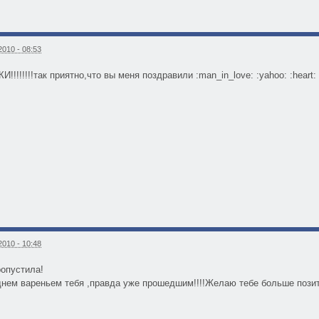
010 - 08:53
!!!!!так приятно,что вы меня поздравили :man_in_love: :yahoo: :heart: 
010 - 10:48
ропустила!
днем вареньем тебя ,правда уже прошедшим!!!!Желаю тебе больше позит