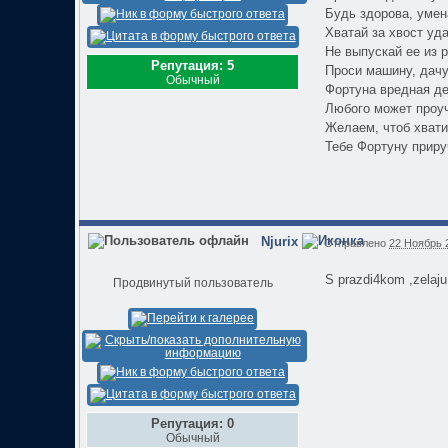
Будь здорова, умен
Хватай за хвост уда
Не выпускай ее из р
Репутация: 5
Проси машину, дачу
Обычный
Фортуна вредная де
Любого может проуч
Желаем, чтоб хвати
Тебе Фортуну приру
Njurix
Отправлено
22 Ноябрь 2
S prazdi4kom ,zelaju
Продвинутый пользователь
Репутация: 0
Обычный