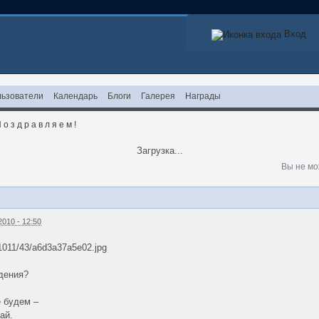
Вход
ьзователи
Календарь
Блоги
Галерея
Награды
 о з д р а в л я е м !
Загрузка...
Вы не мо
010 - 12:50
u/1011/43/a6d3a37a5e02.jpg
ждения?
е будем –
ай.