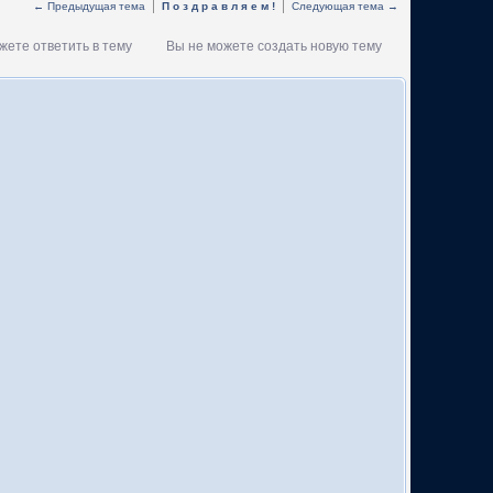
← Предыдущая тема
П о з д р а в л я е м !
Следующая тема →
жете ответить в тему
Вы не можете создать новую тему