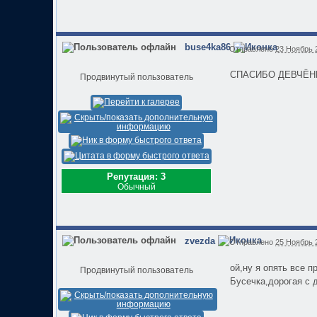
buse4ka86
Отправлено
23 Ноябрь 2
СПАСИБО ДЕВЧЁНКИ!!!
Продвинутый пользователь
Репутация: 3
Обычный
zvezda
Отправлено
25 Ноябрь 2
ой,ну я опять все п
Продвинутый пользователь
Бусечка,дорогая с 