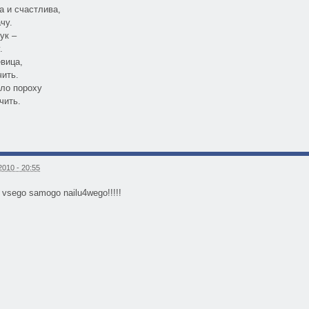
а и счастлива,
чу.
ук –
.
вица,
ить.
ло пороху
чить.
010 - 20:55
 vsego samogo nailu4wego!!!!!