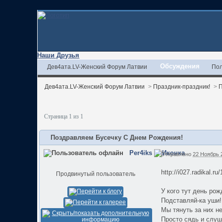
Наши Друзья
Обсуждения
Дев4ата.LV-Женский Форум Латвии
Пол
Дев4ата.LV-Женский Форум Латвии
>
Праздник-праздник!
>
П
Страница 1 из 1
Поздравляем Бусечку С Днем Рождения!
Per4iks
Отправлено
22 Ноябрь 2
http://i027.radikal.r
Продвинутый пользователь
У кого тут день ро
Подставляй-ка уши!
Мы тянуть за них н
Просто сядь и слуш