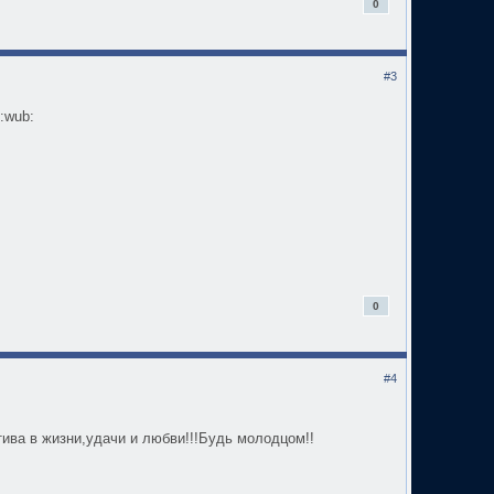
0
#3
:wub:
0
#4
ива в жизни,удачи и любви!!!Будь молодцом!!