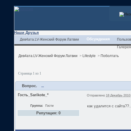
Наши Друзья
Обсуждения
Дев4ата.LV-Женский Форум Латвии
Пользов
Галерея
Дев4ата.LV-Женский Форум Латвии
>
Lifestyle
>
Поболтать
Страница 1 из 1
Вопрос.
...
Гость_Sarikote_*
Отправлено
18 Декабрь 2010 
Группа:
Гости
как удалится с сайта??.
Репутация: 0