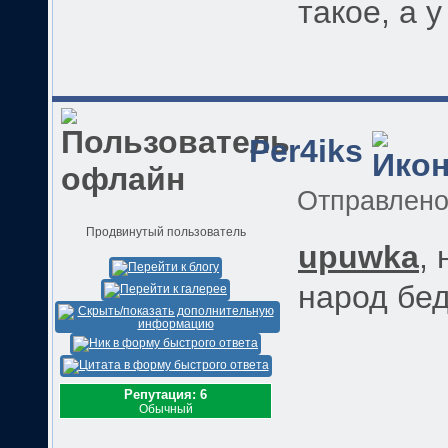
такое, а у
Per4iks
Отправлен
Продвинутый пользователь
upuwka
, 
народ бед
Репутация: 6
Обычный