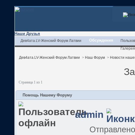
Наши Друзья
Обсуждения
Дев4ата.LV-Женский Форум Латвии
Пользов
Галерея
Дев4ата.LV-Женский Форум Латвии
>
Наш Форум
>
Новости наше
За
Страница 1 из 1
Помощь Нашему Форуму
admin
Отправлен