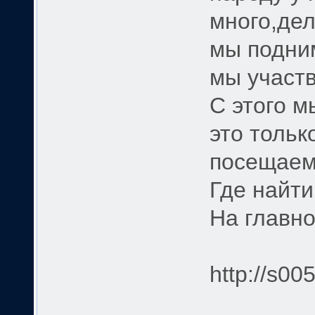
много,дел
мы подним
мы участ
С этого м
это тольк
посещаем
Где найт
На главн
http://s00