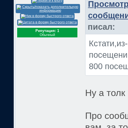
писал:
Репутация: 1
Обычный
Кстати,из
посещений
800 посе
Ну а толк
Про сообщ
вам, за т