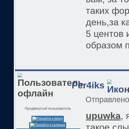
таких фор
день,за к
5 центов 
образом п
Per4iks
Отправлен
Продвинутый пользователь
upuwka
,
такое слы