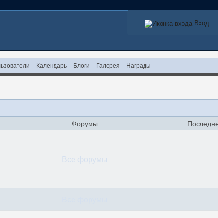
Вход
ьзователи
Календарь
Блоги
Галерея
Награды
Форумы
Последне
Все форумы
Все форумы