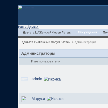
Наши Друзья
Обсуждения
Дев4ата.LV-Женский Форум Латвии
Пол
Дев4ата.LV-Женский Форум Латвии
>
Администрация
Администраторы
Имя пользователя
admin
Маруся