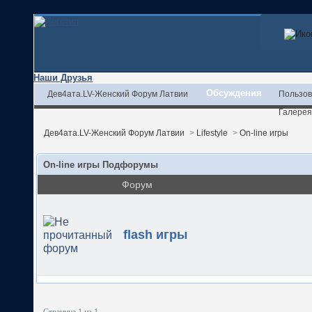
Наши Друзья
Обсуждения
Дев4ата.LV-Женский Форум Латвии
Пользов
Галерея
Дев4ата.LV-Женский Форум Латвии
>
Lifestyle
>
On-line игры
On-line игры Подфорумы
Форум
flash игры