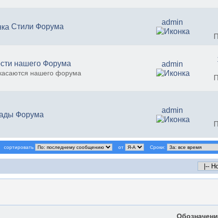
admin
Стили Форума
П
сти нашего Форума
admin
 касаются нашего форума
П
admin
ады Форума
П
сортировать
от
Сроки:
Обозначени