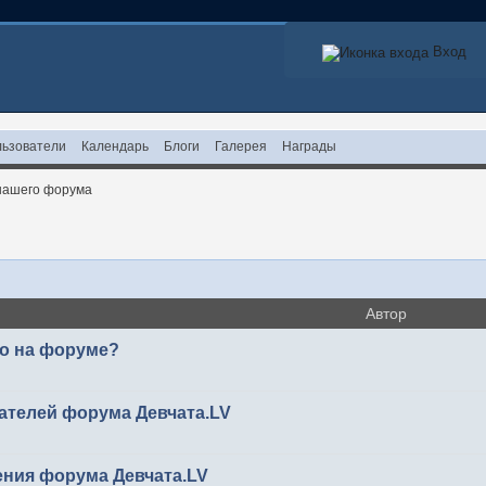
Вход
ьзователи
Календарь
Блоги
Галерея
Награды
нашего форума
Автор
то на форуме?
ателей форума Девчата.LV
ения форума Девчата.LV