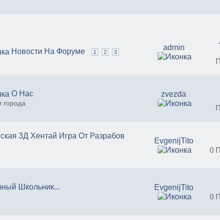
admin
Новости На Форуме
1
2
3
П
О Нас
zvezda
и города
П
ская 3Д Хентай Игра От Разрабов
EvgenijTito
0 
ный Школьник...
EvgenijTito
0 