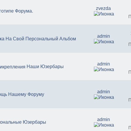
zvezda
готипе Форума.
П
admin
ка На Свой Персональный Альбом
П
admin
Наши Юзербары
П
admin
ощь Нашему Форуму
П
admin
ональные Юзербары
П