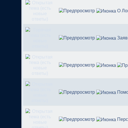
О Ло
Заяв
Пом
Перс