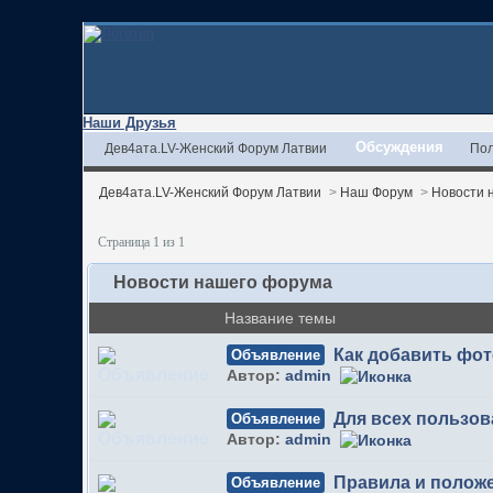
Наши Друзья
Обсуждения
Дев4ата.LV-Женский Форум Латвии
Пол
Дев4ата.LV-Женский Форум Латвии
>
Наш Форум
>
Новости 
Страница 1 из 1
Новости нашего форума
Название темы
Как добавить фо
Объявление
Автор:
admin
Для всех пользов
Объявление
Автор:
admin
Правила и полож
Объявление