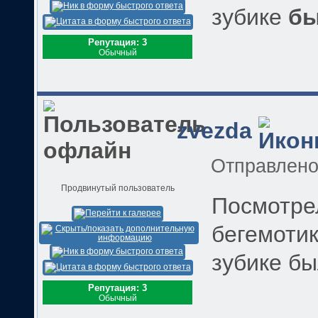
зубике
б
Репутация: 3
Обычный
zvezda
Отправлен
Продвинутый пользователь
Посмотре
бегемотик
зубике б
Репутация: 3
Обычный