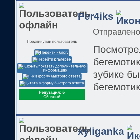
Per4iks
Отправлен
Продвинутый пользователь
Посмотре
бегемотик
зубике бы
бегемоти
Репутация: 6
Обычный
xyliganka