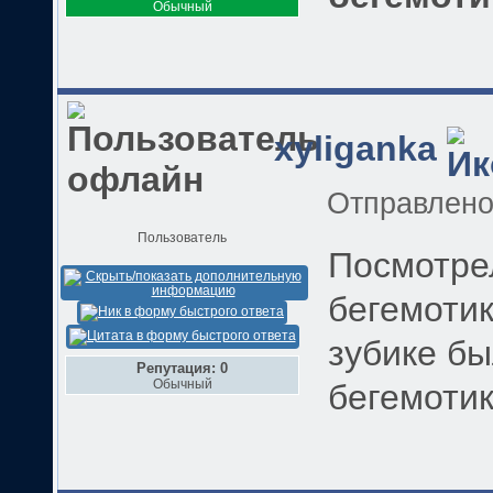
Обычный
xyliganka
Отправлен
Пользователь
Посмотре
бегемотик
зубике бы
Репутация: 0
Обычный
бегемоти