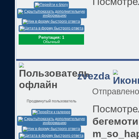
Посмотре
Репутация: 1
Обычный
zvezda
Отправлен
Продвинутый пользователь
Посмотре
бегемотик
m_so_hap