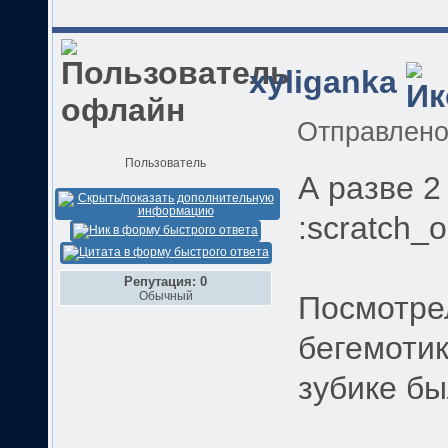
xyliganka
Отправлен
Пользователь
А разве 2
:scratch_
Репутация: 0
Обычный
Посмотре
бегемотик
зубике б