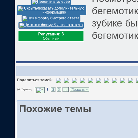
бегемотик
зубике бы
бегемоти
Репутация: 3
Обычный
Поделиться темой:
(4 Страниц)
1
2
3
→
Последняя »
Похожие темы