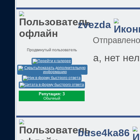
zvezda
Отправлен
Продвинутый пользователь
а, нет не
Репутация: 3
Обычный
buse4ka86