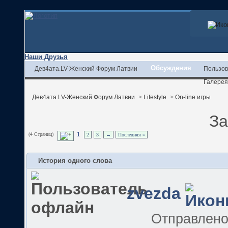
Наши Друзья
Обсуждения
Дев4ата.LV-Женский Форум Латвии
Пользов
Галерея
Дев4ата.LV-Женский Форум Латвии
>
Lifestyle
>
On-line игры
За
(4 Страниц)
1
2
3
→
Последняя »
История одного слова
zvezda
Отправлен