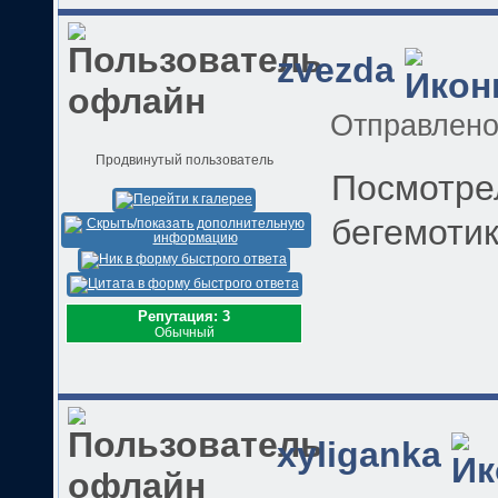
zvezda
Отправлен
Продвинутый пользователь
Посмотре
бегемоти
Репутация: 3
Обычный
xyliganka