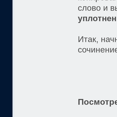
слово и в
уплотне
Итак, на
сочинени
Посмотр