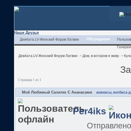
Наши Друзья
Обсуждения
Дев4ата.LV-Женский Форум Латвии
Пользов
Галерея
Дев4ата.LV-Женский Форум Латвии
>
Дом, в котором я живу
>
Кул
За
Страница 1 из 1
Мой Любимый Салатик С Ананасами
ананасы, колбаса д
Per4iks
Отправлен