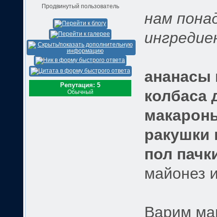
Продвинутый пользователь
нам пона
ингредие
ананасы 
Репутация: 5
колбаса 
Обычный
макароны
ракушки 
пол пачк
майонез и
Варим мак