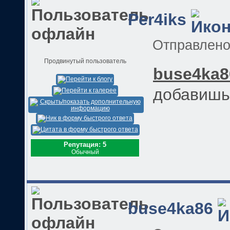
Per4iks
Отправлен
Продвинутый пользователь
buse4ka8
добавишь 
Репутация: 5
Обычный
buse4ka86