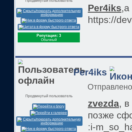
Продвинутый пользователь
Per4iks
,а
https://de
Репутация: 3
Обычный
Per4iks
Отправлен
Продвинутый пользователь
zvezda
, 
позже сфот
:i-m_so_h