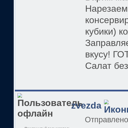
Нарезаем
консерви
кубики) к
Заправля
вкусу! Г
Салат без
zvezda
Отправлен